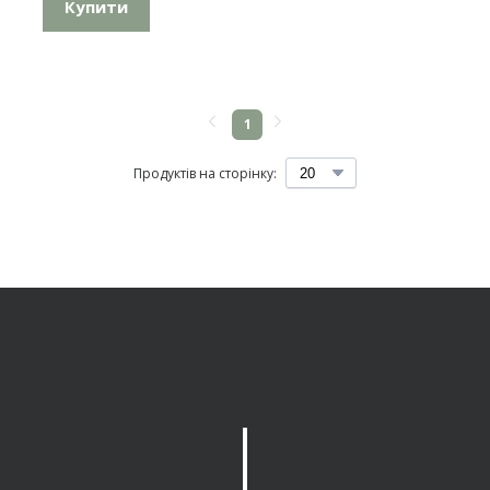
Купити
1
Продуктів на сторінку:
C
h
a