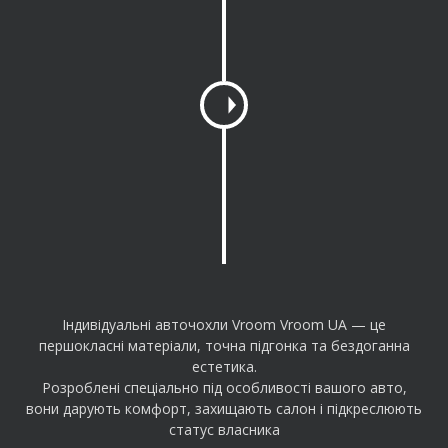
n
g
e
a
m
o
u
n
t
Індивідуальні авточохли Vroom Vroom UA — це
першокласні матеріали, точна підгонка та бездоганна
естетика.
Розроблені спеціально під особливості вашого авто,
вони дарують комфорт, захищають салон і підкреслюють
статус власника