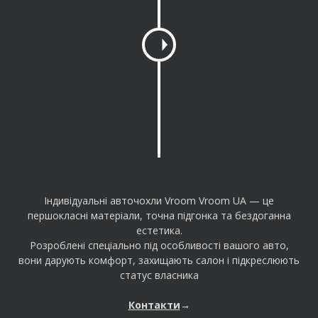
e
a
m
o
u
n
t
Індивідуальні авточохли Vroom Vroom UA — це
першокласні матеріали, точна підгонка та бездоганна
естетика.
Розроблені спеціально під особливості вашого авто,
вони дарують комфорт, захищають салон і підкреслюють
статус власника
Контакти
→