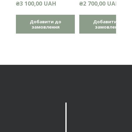
₴3 100,00 UAH
₴2 700,00 UAH
Добавити до
Добавити до
замовлення
замовлення
C
h
a
n
g