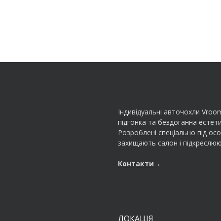
Індивідуальні авточохли Vroo
підгонка та бездоганна естети
Розроблені спеціально під ос
захищають салон і підкреслюю
Контакти
→
ЛОКАЦІЯ