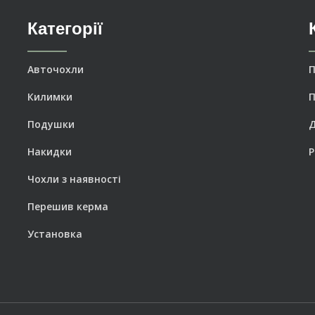
Категорії
Авточохли
П
Килимки
П
Подушки
Накидки
Р
Чохли з наявності
Перешив керма
Установка