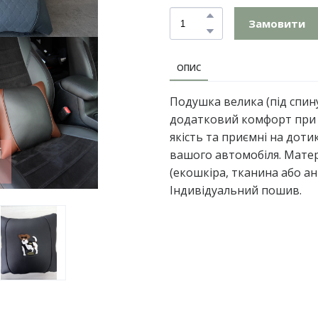
Замовити
ОПИС
Подушка велика (під спину
додатковий комфорт при 
якість та приємні на дот
вашого автомобіля. Матері
(екошкіра, тканина або ант
Індивідуальний пошив.