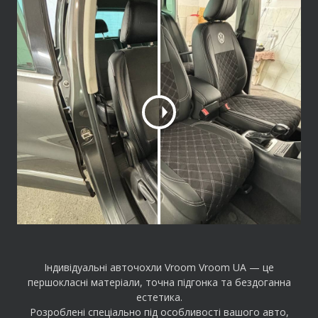
C
h
a
n
g
e
a
m
o
u
n
t
Індивідуальні авточохли Vroom Vroom UA — це
першокласні матеріали, точна підгонка та бездоганна
естетика.
Розроблені спеціально під особливості вашого авто,