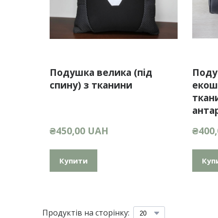
Подушка велика (під
Поду
спину) з тканини
екошк
ткани
анта
₴450,00 UAH
₴400
Купити
Куп
Продуктів на сторінку: