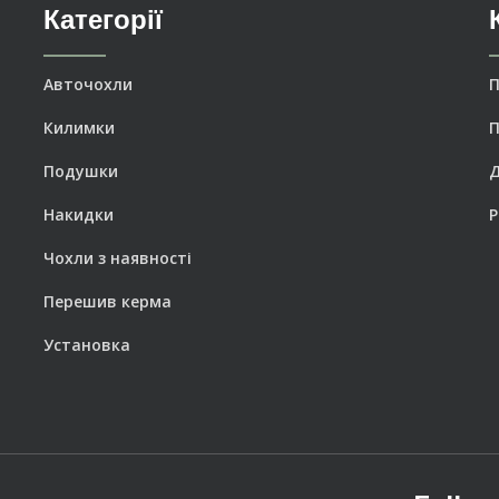
Категорії
Авточохли
П
Килимки
П
Подушки
Накидки
Р
Чохли з наявності
Перешив керма
Установка