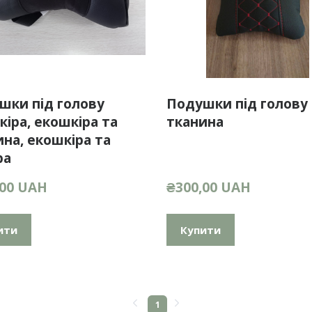
шки під голову
Подушки під голову
іра, екошкіра та
тканина
на, екошкіра та
ра
,00 UAH
₴300,00 UAH
ити
Купити
1