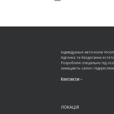
Індивідуальні авточохли Vroo
підгонка та бездоганна естети
Розроблені спеціально під ос
захищають салон і підкреслюю
Контакти
→
ЛОКАЦІЯ