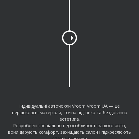
a
n
g
e
a
m
o
u
n
t
Індивідуальні авточохли Vroom Vroom UA — це
першокласні матеріали, точна підгонка та бездоганна
естетика.
Розроблені спеціально під особливості вашого авто,
вони дарують комфорт, захищають салон і підкреслюють
статус власника