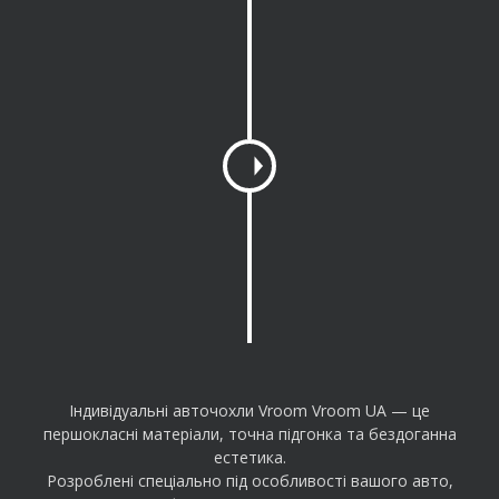
h
a
n
g
e
a
m
o
u
n
t
Індивідуальні авточохли Vroom Vroom UA — це
першокласні матеріали, точна підгонка та бездоганна
естетика.
Розроблені спеціально під особливості вашого авто,