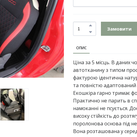
Замовити
ОПИС
Ціна за 5 місць. В даних 
автотканину з типом прос
фактурою ідентична натур
та повністю адаптований 
Екошкіра гарно тримає фор
Практично не парить в сп
намоканні не псується. До
високу стійкість до розтя
поролонова основа під нею
Вона розташована у середн