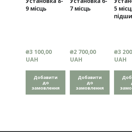
Установка 8-
Установка 6-
Устан
9 місць
7 місць
5 місц
підш
₴3 100,00 
₴2 700,00 
₴3 200
UAH
UAH
UAH
Добавити
Добавити
Доб
до
до
замовлення
замовлення
замо