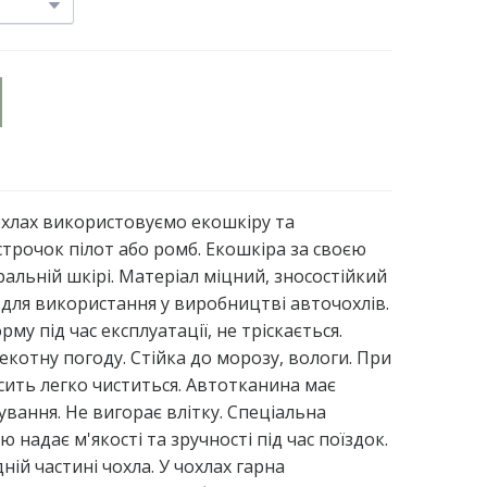
чохлах використовуємо екошкіру та
трочок пілот або ромб. Екошкіра за своєю
альній шкірі. Матеріал міцний, зносостійкий
для використання у виробництві авточохлів.
му під час експлуатації, не тріскається.
екотну погоду. Стійка до морозу, вологи. При
сить легко чиститься. Автотканина має
гування. Не вигорає влітку. Спеціальна
 надає м'якості та зручності під час поїздок.
ій частині чохла. У чохлах гарна