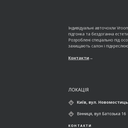
Індивідуальні авточохли Vroo
підгонка та бездоганна естети
Розроблені спеціально під ос
захищають салон і підкреслюю
Контакти
→
ЛОКАЦІЯ
Київ, вул. Новомостиць
Вінниця, вул Батозька 16
КОНТАКТИ