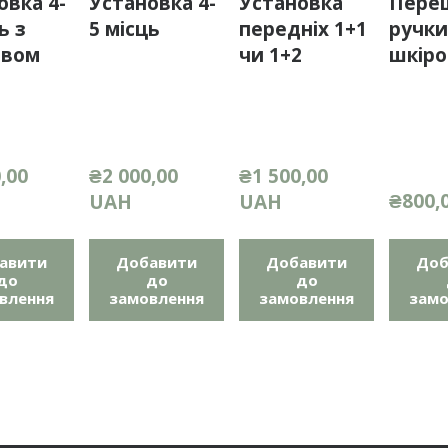
овка 4-
Установка 4-
Установка
Пере
ь з
5 місць
передніх 1+1
ручк
ивом
чи 1+2
шкір
,00 
₴2 000,00 
₴1 500,00 
₴800,
UAH
UAH
авити
Добавити
Добавити
Доб
до
до
до
влення
замовлення
замовлення
замо