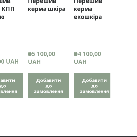
шив
Перешив
Перешив
Поду
и КПП
керма шкіра
керма
велик
ою
екошкіра
спину
ткан
₴5 100,00 
₴4 100,00 
00 UAH
₴450,
UAH
UAH
авити
Добавити
Добавити
До
до
до
до
влення
замовлення
замовлення
зам